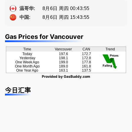
种佣金方
提供高额返
ng電話 778
案！
佣
-689-5519
8月6日 周四 00:43:56
温哥华:
8月6日 周四 15:43:56
中国:
Gas Prices for Vancouver
Time
Vancouver
CAN
Trend
Today
197.6
172.7
Yesterday
198.1
172.8
One Week Ago
199.0
177.8
One Month Ago
189.0
161.8
One Year Ago
163.1
137.5
Provided by
GasBuddy.com
今日汇率