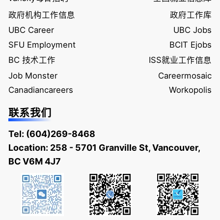
政府机构工作信息
政府工作库
UBC Career
UBC Jobs
SFU Employment
BCIT Ejobs
BC 技术工作
ISS就业工作信息
Job Monster
Careermosaic
Canadiancareers
Workopolis
联系我们
Tel:
(604)269-8468
Location: 258 - 5701 Granville St, Vancouver,
BC V6M 4J7