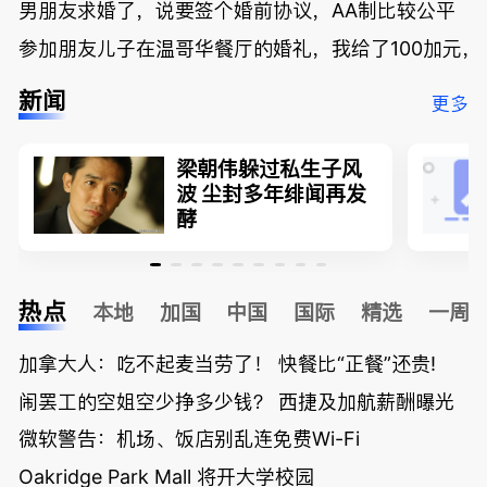
男朋友求婚了，说要签个婚前协议，AA制比较公平
参加朋友儿子在温哥华餐厅的婚礼，我给了100加元，
新闻
更多
梁朝伟躲过私生子风
波 尘封多年绯闻再发
酵
热点
本地
加国
中国
国际
精选
一周
加拿大人：吃不起麦当劳了！ 快餐比“正餐”还贵!
闹罢工的空姐空少挣多少钱？ 西捷及加航薪酬曝光
微软警告：机场、饭店别乱连免费Wi-Fi
Oakridge Park Mall 将开大学校园