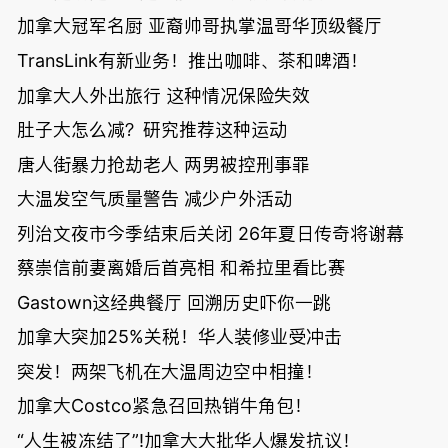
加拿大冠军名厨 亚裔帅哥执掌温哥华顶级餐厅
TransLink有新业务！推出咖啡、茶和啤酒！
加拿大人外出旅行 这种情况保险失效
肚子大怎么减？研究推荐这种运动
唐人街暴力抢劫老人 两男被控刑事罪
大温发空气质量警告 减少户外活动
列治文夜市今季结束后关闭 26年夏日传奇将谢幕
蔡崇信前妻离婚后首亮相 和希拉里看比赛
Gastown这经典餐厅 回溯历史吓你一跳
加拿大突加25%关税！华人装修业受冲击
突发！两架飞机在大温周边空中相撞！
加拿大Costco紧急召回热销牛角包！
“人生被冻结了”!加拿大大批华人爆发抗议！