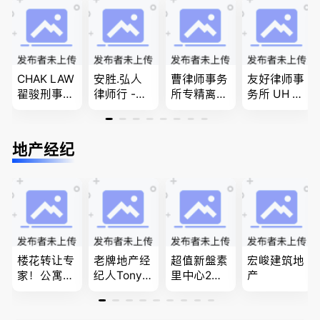
团聚，投资
商业移民，
移民签证
民和魁北克
移民以及各
名校申请
、翻译和海
PEQ60472
类省提名和
牙认证
08731
技术移民
CHAK LAW
安胜.弘人
曹律师事务
友好律师事
翟骏刑事交
律师行 -
所专精离
务所 UH LA
通大律师
（大温地区
婚，分居及
W，专注U
刑事辩护/
最大的华人
婚前协议，
BC地区及
民事诉讼/
律师行、精
经济纠纷，
温哥华，公
地产经纪
房产过户
干团队、多
財產分割，
司商业、收
名中、外文
地产及生意
购兼并、婚
律师、多语
买卖
姻家庭、遗
种服务、高
嘱遗产
效优质、助
您安心乐
业、胜劵稳
操)
楼花转让专
老牌地产经
超值新盤素
宏峻建筑地
家！公寓销
纪人Tony L
里中心2房1
产
售专家！欢
in 忠于客户
廳1書房高
迎委托，多
经验买卖
級公寓，So