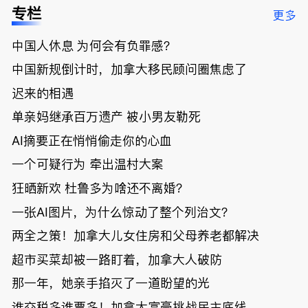
低；免费狂
了；一夜返
被罚1680
曝光；美国
专栏
更多
送50万磅蔬
贫！华人找
刀，公寓惊
夫妻住进殡
菜！大
银行做房贷
现天价罚
仪馆
中国人休息 为何会有负罪感？
温“丑陋土
欠款多出$1
单；房市崩
豆日”冲击
9万；突
盘前兆？加
中国新规倒计时，加拿大移民顾问圈焦虑了
吉尼斯纪
发！无辜男
国租赁市场
录；惨！留
孩温哥华市
恐迎暴跌危
迟来的相遇
学生换汇被
中心被刺身
机！
单亲妈继承百万遗产 被小男友勒死
骗光2万美
亡；
元，还被卷
AI摘要正在悄悄偷走你的心血
入跨国刑案
账户遭封！
一个可疑行为 牵出温村大案
狂晒新欢 杜鲁多为啥还不离婚？
一张AI图片，为什么惊动了整个列治文？
两全之策！加拿大儿女住房和父母养老都解决
超市买菜却被一路盯着，加拿大人破防
那一年，她亲手掐灭了一道盼望的光
谁交税多谁票多！加拿大富豪挑战民主底线