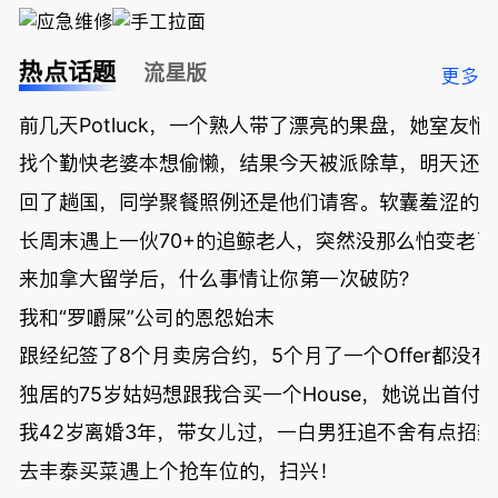
热点话题
流星版
更多
前几天Potluck，一个熟人带了漂亮的果盘，她室友悄
找个勤快老婆本想偷懒，结果今天被派除草，明天还
回了趟国，同学聚餐照例还是他们请客。软囊羞涩的
长周末遇上一伙70+的追鲸老人，突然没那么怕变老了
来加拿大留学后，什么事情让你第一次破防？
我和“罗嚼屎”公司的恩怨始末
跟经纪签了8个月卖房合约，5个月了一个Offer都没
独居的75岁姑妈想跟我合买一个House，她说出首付
我42岁离婚3年，带女儿过，一白男狂追不舍有点招
去丰泰买菜遇上个抢车位的，扫兴！