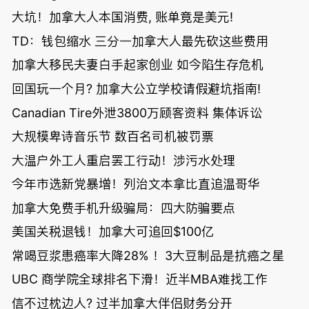
大坑！加拿大人本国消费, 账单竟是美元!
TD：钱包缩水 三分一加拿大人最先砍这些费用
加拿大移民夫妻白手起家创业 如今陷生存危机
回国玩一个月? 加拿大公立学校请假避坑指南!
Canadian Tire外泄3800万顾客资料 集体诉讼
大规模卑诗音乐节 数百名司机被罚票
大温户外工人重启罢工行动！涉污水处理
今年市选新党暴增！列治文本拿比直追温哥华
加拿大免费手机升级骗局：四大防骗要点
美国关税退钱！加拿大可追回$100亿
常喝豆浆患癌率大降28% ！3大豆制品是抗癌之星
UBC 商学院全球排名下滑！近半MBA难找工作
信不过枕边人? 过半加拿大伴侣财务分开