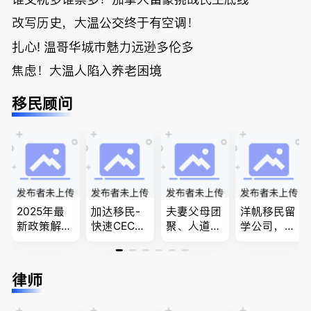
改写历史，大温公交终于有空调！
扎心! 温哥华城市魅力远逊多伦多
焦虑！大温人陷入养老困境
移民顾问
2025年最
加达移民-
夫妻父母团
洋帆移民留
新政策解
快速CEC&P
聚、人道移
学公司，精
读，政府持
NP真实工
民、LMIA
做旅游转学
牌顾问为您
作机会 移
和工签 移
签各类签证
免费咨询各
民上诉、家
民难民上诉
留学转学，
律师
类疑难签证
庭团聚，特
疑难问题的
BCPNP，E
问题，夫妻
快技术移民
解决 各类
E，团聚移