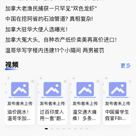
加拿大老渔民捕获一只罕见"双色龙虾"
中国在挖阿省的石油管道? 真相复杂!
加拿大驻华大使人选曝光！
加拿大冤大头，自种农产低价卖美再高价进口！
温哥华写字楼内违建11个小隔间 两男被罚
视频
更多
油价跳水！
过百印度人
温交通大瘫
中国留学生
温哥华加油
用一套“剧
痪！多条主
假冒FBI上
省大钱，专
本”，移民
路封死到年
门行骗；泰
家曝还会更
官：太假
底；做顿饭
国高僧丑闻