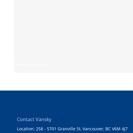
Vansky Copyright
Contact Vansky
Location: 258 - 5701 Granville St, Vancouver, BC V6M 4J7