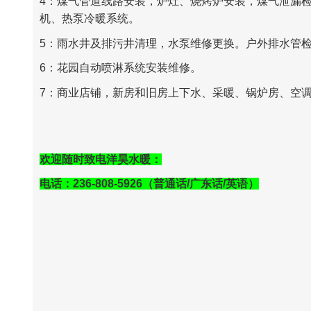
4‍：
煤气管道线路安装，炉灶、烧烤炉安装，煤气泄漏
机、热泵冷暖系统。
5‍：
雨水井及排污井清理，水泵维修更换。户外排水管
6‍：
花园自动喷淋系统安装维修。
7‍：
商业店铺，新房和旧房上下水、采暖、锅炉房、空
欢迎随时致电洋昊水暖：
电话：236-808-5926
（普通话
/
广东话
/
英语）