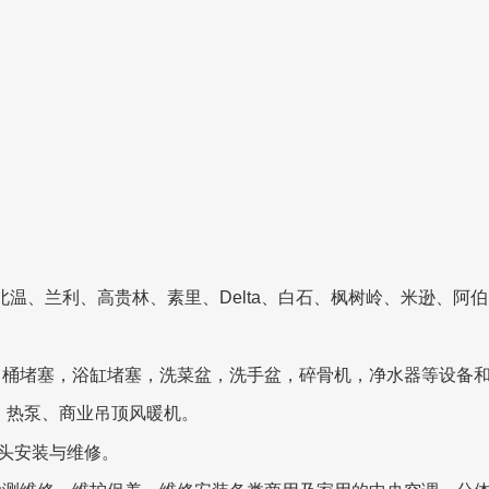
兰利、高贵林、素里、Delta、白石、枫树岭、米逊、阿伯次福德、
马桶堵塞，浴缸堵塞，洗菜盆，洗手盆，碎骨机，净水器等设备
、热泵、商业吊顶风暖机。
头安装与维修。