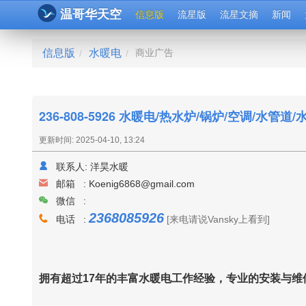
温哥华天空
信息版
流星版
流星文摘
新闻
信息版
水暖电
商业广告
/
/
236-808-5926 水暖电/热水炉/锅炉/空调/水管道
更新时间: 2025-04-10, 13:24
联系人:
洋昊水暖
邮箱 :
Koenig6868@gmail.com
微信 :
2368085926
电话 :
[来电请说Vansky上看到]
拥有超过17年的丰富
水暖电工作经验，专业的安装与维