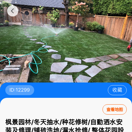
ID:12299
收藏
查看地图
枫景园林/冬天抽水/种花修树/自動洒水安
装及修理/铺砖洗地/漏水抢修/ 整体花园設