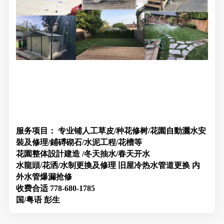
服务项目： 专业铺人工草皮/种花修树/花園自動灑水安
裝及修理/鋪磗砌石/水泥工程/花槽等
花園整体設計建造 /冬天抽水/春天开水
水龍頭/花洒/水制更換及修理 旧屋冷热水管道更换 内
外水管爆漏抢修
收费合适 778-680-1785
国/粤语 彭生