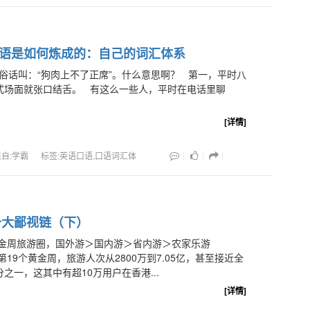
语是如何炼成的：自己的词汇体系
俗话叫：“狗肉上不了正席”。什么意思啊？ 第一，平时八
式场面就张口结舌。 有这么一些人，平时在电话里聊
[详情]
来自:学霸
标签:英语口语,口语词汇体
管
7十大鄙视链（下）
黄金周旅游圈，国外游＞国内游＞省内游＞农家乐游
国第19个黄金周，旅游人次从2800万到7.05亿，甚至接近全
之一，这其中有超10万用户在香港...
[详情]