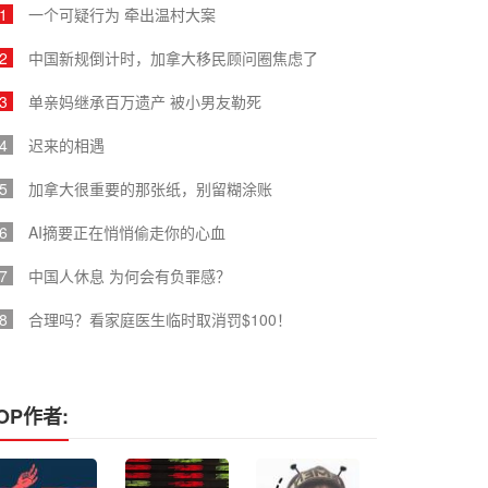
1
一个可疑行为 牵出温村大案
2
中国新规倒计时，加拿大移民顾问圈焦虑了
3
单亲妈继承百万遗产 被小男友勒死
4
迟来的相遇
5
加拿大很重要的那张纸，别留糊涂账
6
AI摘要正在悄悄偷走你的心血
7
中国人休息 为何会有负罪感？
8
合理吗？看家庭医生临时取消罚$100！
OP作者: