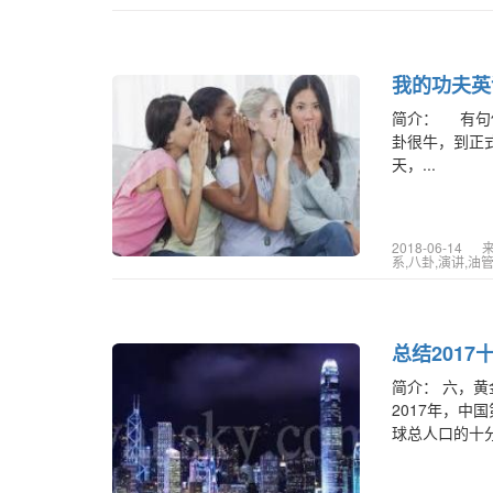
我的功夫英
简介： 有句
卦很牛，到正
天，...
2018-06-14
系,八卦,演讲,油
总结201
简介： 六，
2017年，中
球总人口的十分