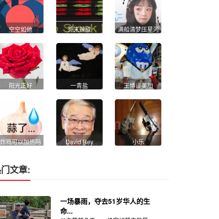
空空如他
芥末辣椒
满船清梦压星河
阳光正好
一青盐
王博谈美加
炸鸡可以加热吗
David Rey
小乐
门文章:
一场暴雨，夺去51岁华人的生
命...