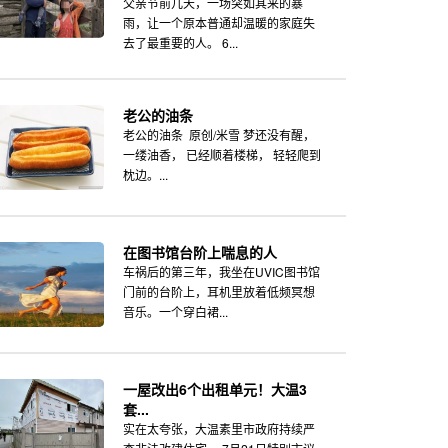
父亲节前几天，一场突如其来的暴
雨，让一个原本普通却温暖的家庭失
去了最重要的人。 6...
老公的油条
老公的油条 原创/米雪 梦还没有醒，
一缕油香， 已经顺着楼梯， 轻轻爬到
枕边。...
在图书馆台阶上喘息的人
车祸后的第三年，我坐在UVIC图书馆
门前的台阶上，耳机里放着低频冥想
音乐。一个穿白裙...
一屋改出6个出租单元！大温3
套...
实在太夸张，大温素里市政府持续严