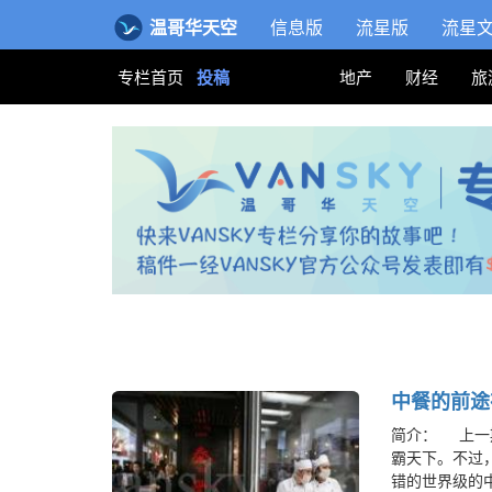
温哥华天空
信息版
流星版
流星
专栏首页
投稿
地产
财经
旅
中餐的前途
简介： 上一
霸天下。不过
错的世界级的中