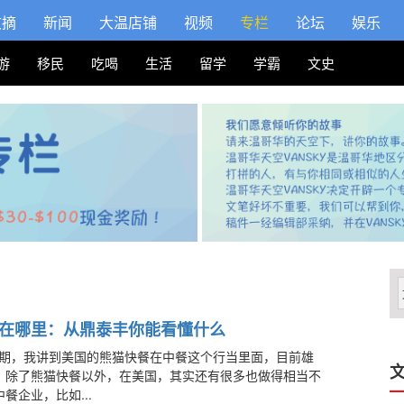
文摘
新闻
大温店铺
视频
专栏
论坛
娱乐
游
移民
吃喝
生活
留学
学霸
文史
在哪里：从鼎泰丰你能看懂什么
期，我讲到美国的熊猫快餐在中餐这个行当里面，目前雄
文
，除了熊猫快餐以外，在美国，其实还有很多也做得相当不
餐企业，比如...