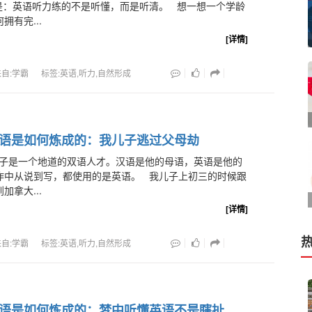
是：英语听力练的不是听懂，而是听清。 想一想一个学龄
拥有完...
[详情]
来自:学霸
标签:英语,听力,自然形成
语是如何炼成的：我儿子逃过父母劫
子是一个地道的双语人才。汉语是他的母语，英语是他的
作中从说到写，都使用的是英语。 我儿子上初三的时候跟
加拿大...
[详情]
热
来自:学霸
标签:英语,听力,自然形成
语是如何炼成的：梦中听懂英语不是瞎扯