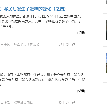
：移民后发生了怎样的变化（之四）
我太太的体型，都属于比较典型的60年代出生的中国人。
则是比较标准的南方人，其中一个特征就是鼻子不高，偏
999年，...
[详情]
来自:移民
标签:移民,子女,运动
，所有人事物都有生住异灭，用执著心去对待，就看到
智慧心去对待，就看到缘起缘灭。此生因缘虽然消散，但我
..
[详情]
来自:生活
标签:佛法,皈依