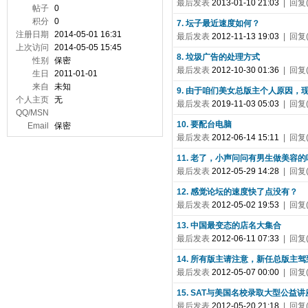
最后发表
2013-01-10 21:03
| 回复(
帖子
0
积分
0
7. 坛子最近速度如何？
注册日期
2014-05-01 16:31
最后发表
2012-11-13 19:03
| 回复(
上次访问
2014-05-05 15:45
8. 垃圾广告的处理方式
性别
保密
最后发表
2012-10-30 01:36
| 回复(
生日
2011-01-01
来自
未知
9. 由于咱们美女总版主个人原因
个人主页
无
最后发表
2019-11-03 05:03
| 回复(
QQ/MSN
10. 要配台电脑
Email
保密
最后发表
2012-06-14 15:11
| 回复(
11. 老了，小声问问有男生做美容的
最后发表
2012-05-29 14:28
| 回复(
12. 感觉论坛的速度快了点没有？
最后发表
2012-05-02 19:53
| 回复(
13. 中国最变态的店名大集合
最后发表
2012-06-11 07:33
| 回复(
14. 所有版主请注意，新任总版主驾
最后发表
2012-05-07 00:00
| 回复(
15. SAT与美国名校录取大型公益讲
最后发表
2012-05-20 21:18
| 回复(