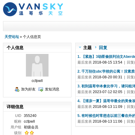
天空论坛
» 个人信息页
个人信息
主题
回复
1. 【紧急】3劫匪偷掠列治文Aberd
最后发表
2018-08-15 13:54
| 回复(
2. 千万别住ubc学校的公寓！没素
最后发表
2018-08-20 00:31
| 回复(
ccfpwll
3. 初到温哥华本拿比学习，请问租洋
加为好友
发短消息
最后发表
2023-07-12 02:05
| 回复(
4. 【清凉一夏】温哥华最全的美食
详细信息
最后发表
2018-08-13 11:09
| 回复(
UID
355240
5. 有时候也时常想念以前三餐在外
昵称
ccfpwll
最后发表
2018-08-13 11:06
| 回复(
用户组
初级会员
级别