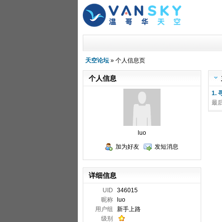
天空论坛
» 个人信息页
个人信息
1.
最
luo
加为好友
发短消息
详细信息
UID
346015
昵称
luo
用户组
新手上路
级别