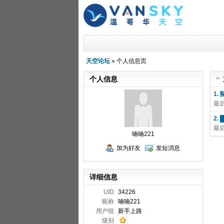
天空论坛
» 个人信息页
个人信息
1.
最
2. 
最
喃喃221
加为好友
发短消息
详细信息
UID
34226
昵称
喃喃221
用户组
新手上路
级别