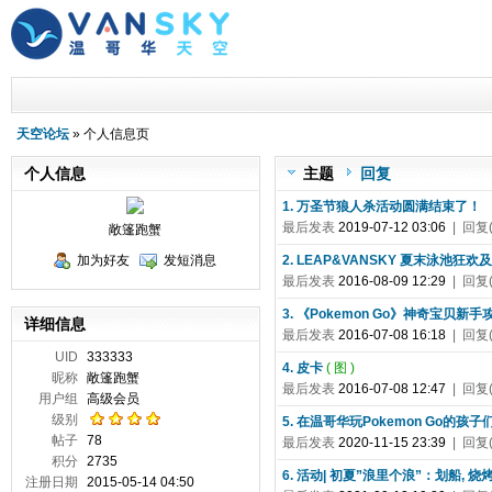
天空论坛
» 个人信息页
个人信息
主题
回复
1. 万圣节狼人杀活动圆满结束了！
最后发表
2019-07-12 03:06
| 回复(
敞篷跑蟹
加为好友
发短消息
2. LEAP&VANSKY 夏末泳池
最后发表
2016-08-09 12:29
| 回复(
3. 《Pokemon Go》神奇宝贝新手
详细信息
最后发表
2016-07-08 16:18
| 回复(
UID
333333
4. 皮卡
( 图 )
昵称
敞篷跑蟹
最后发表
2016-07-08 12:47
| 回复(
用户组
高级会员
级别
5. 在温哥华玩Pokemon Go的
帖子
78
最后发表
2020-11-15 23:39
| 回复(
积分
2735
6. 活动| 初夏”浪里个浪”：划船, 
注册日期
2015-05-14 04:50