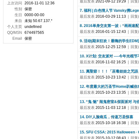
最后发表
2021-09-12 19:29
| 回复(
上次访问
2016-11-01 12:36
性别
保密
7. 福利 | 白色情人节 Vansky携
生日
0000-00-00
最后发表
2016-03-29 11:13
| 回复(
来自
未知 50.67.137.*
8. 2016单身交友第一波：“画画
个人主页
undefined
最后发表
2016-01-15 12:43
| 回复(
QQ/MSN
674497565
Email
保密
9. 活动|期末狂欢！最嗨的学生ED
最后发表
2015-12-25 12:59
| 回复(
10. X计划: 交友派对 ----今年光
最后发表
2016-11-02 16:25
| 回复(
11. 萬聖節！！！「巫毒娃娃之咒語」10月
最后发表
2015-10-23 13:42
| 回复(
12. 年度最大的万圣节Home趴喊
最后发表
2015-10-23 13:35
| 回复(
13. “鬼·魅” 闹鬼密室&假面派对 
最后发表
2015-11-03 12:18
| 回复(
14. DIY人脸南瓜，传递万圣惊喜
最后发表
2015-10-18 16:38
| 回复(
15. SFU CSSA: 2015 Halloween 
最后发表
2015-10-12 08:43
| 回复(