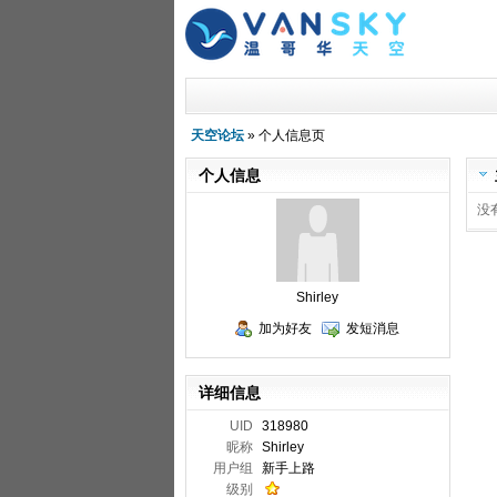
天空论坛
» 个人信息页
个人信息
没
Shirley
加为好友
发短消息
详细信息
UID
318980
昵称
Shirley
用户组
新手上路
级别