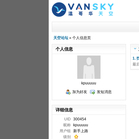
天空论坛
» 个人信息页
个人信息
1.
最
kpuuuuu
加为好友
发短消息
详细信息
UID
300454
昵称
kpuuuuu
用户组
新手上路
级别