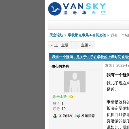
天空论坛
»
学校那点事儿☻有问必答
» 我有一个
‹‹ 上一主题
下一主题 ››
我有一个疑问，是关于儿子在学校的上课时间被缩
发表于 2022-12
伤心的老爸
我有一个疑
我儿子现在
是近。
新手上路
事情是这样
帖子
1
长决定要缩短
积分
10
负担并且影
加为好友
发短消息
良活泼的孩子
说如此，我