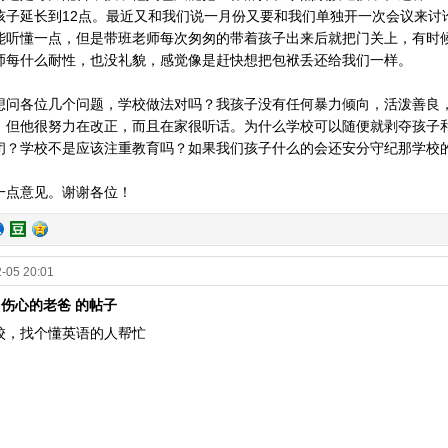
孩子延长到12点。最近又和我们说一月份又要和我们单独开一次会议来讨
能听懂一点，但是带班老师每次匆匆的带着孩子出来后就把门关上，有时
师每什么耐性，也没礼貌，感觉像是赶快想把包袱丢还给我们一样。
想问各位几个问题，学校做法对吗？我孩子没有任何暴力倾向，活泼善良
，但他很努力在改正，而且在家很听话。为什么学校可以随便就剥夺孩子
闭？学校不是应该注重教育吗？如果我们孩子什么的会还安分守纪那学校
一点意见。谢谢各位！
-05 20:01
0# 伤心的老爸 的帖子
校，找个懂英语的人帮忙