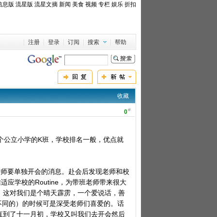
信息版
流星版
流星文摘
新闻
美食
视频
专栏
娱乐
折扣
注册
登录
订阅
搜索
帮助
收藏
#
0
个公立小学的K班，学校排名一般，优点就
老师要单独开会的消息。赴会后发现老师和校
适应学校的Routine，为带班老师带来很大
。这对我们是个晴天霹雳，一个爱说话，善
间不同的）的时候可是深受老师们喜爱的。话
直到了十一月初，学校又叫我们去开会然后