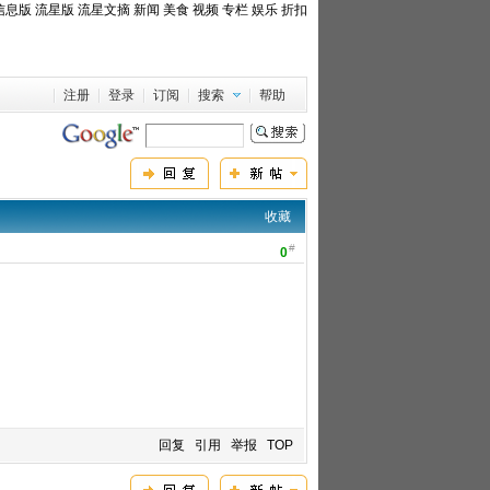
信息版
流星版
流星文摘
新闻
美食
视频
专栏
娱乐
折扣
注册
登录
订阅
搜索
帮助
收藏
#
0
回复
引用
举报
TOP