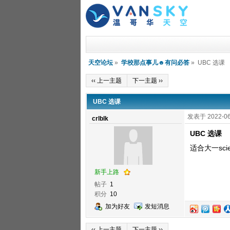
天空论坛
»
学校那点事儿☻有问必答
» UBC 选课
‹‹ 上一主题
下一主题 ››
UBC 选课
发表于 2022-06
crlblk
UBC 选课
适合大一sci
新手上路
帖子
1
积分
10
加为好友
发短消息
‹‹ 上一主题
下一主题 ››