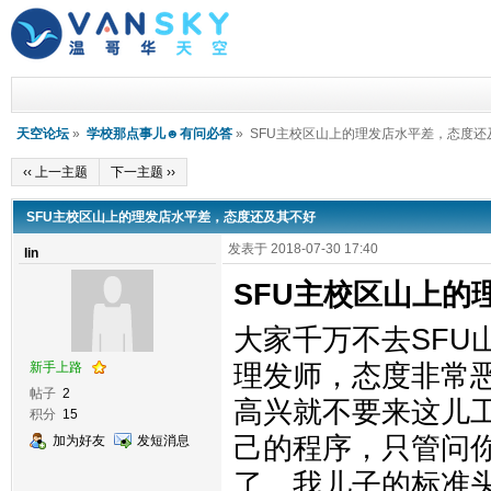
天空论坛
»
学校那点事儿☻有问必答
» SFU主校区山上的理发店水平差，态度还
‹‹ 上一主题
下一主题 ››
SFU主校区山上的理发店水平差，态度还及其不好
发表于 2018-07-30 17:40
lin
SFU主校区山上的
大家千万不去SFU
新手上路
理发师，态度非常
帖子
2
高兴就不要来这儿
积分
15
己的程序，只管问
加为好友
发短消息
了。我儿子的标准