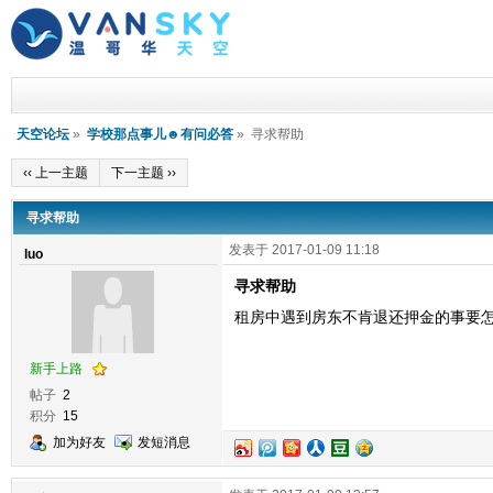
天空论坛
»
学校那点事儿☻有问必答
» 寻求帮助
‹‹ 上一主题
下一主题 ››
寻求帮助
发表于 2017-01-09 11:18
luo
寻求帮助
租房中遇到房东不肯退还押金的事要
新手上路
帖子
2
积分
15
加为好友
发短消息