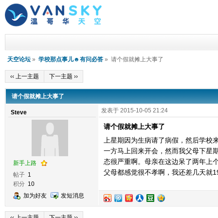
天空论坛
»
学校那点事儿☻有问必答
» 请个假就摊上大事了
‹‹ 上一主题
下一主题 ››
请个假就摊上大事了
发表于 2015-10-05 21:24
Steve
请个假就摊上大事了
上星期因为生病请了病假，然后学校
一方马上回来开会，然而我父母下星
态很严重啊。母亲在这边呆了两年上
新手上路
父母都感觉很不孝啊
，我还差几天就1
帖子
1
积分
10
加为好友
发短消息
‹‹ 上一主题
下一主题 ››