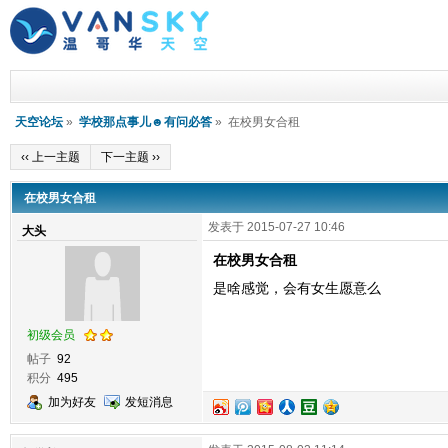
天空论坛
»
学校那点事儿☻有问必答
» 在校男女合租
‹‹ 上一主题
下一主题 ››
在校男女合租
发表于 2015-07-27 10:46
大头
在校男女合租
是啥感觉，会有女生愿意么
初级会员
帖子
92
积分
495
加为好友
发短消息