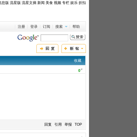
信息版
流星版
流星文摘
新闻
美食
视频
专栏
娱乐
折扣
注册
登录
订阅
搜索
帮助
收藏
#
0
回复
引用
举报
TOP