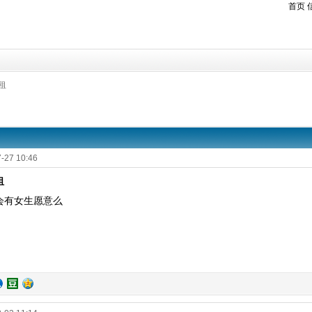
首页
租
-27 10:46
租
会有女生愿意么