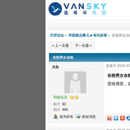
天空论坛
»
学校那点事儿☻有问必答
» 在校男女合
‹‹ 上一主题
下一主题 ››
在校男女合租
发表于 2015-07
大头
在校男女合
是啥感觉，
初级会员
帖子
92
积分
495
加为好友
发短消息