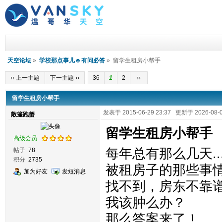
天空论坛
»
学校那点事儿☻有问必答
» 留学生租房小帮手
‹‹ 上一主题
下一主题 ››
36
1
2
››
留学生租房小帮手
发表于 2015-06-29 23:37 更新于 2026-08-0
敞篷跑蟹
留学生租房小帮手
高级会员
每年总有那么几天...
帖子
78
积分
2735
被租房子的那些事
加为好友
发短消息
找不到，房东不靠谱，
我该肿么办？
那么答案来了！