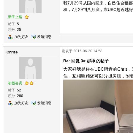
我7月29号从国内回来，自己住合租
租，7月29到八月底，靠UBC越近
新手上路
帖子
5
积分
25
加为好友
发短消息
发表于 2015-06-30 14:58
Chrise
Re: 回复 3# 邴神 的帖子
大家好我是住在UBC附近的Chri
住，互相照顾还可以分担房租，附
初级会员
帖子
52
积分
280
加为好友
发短消息