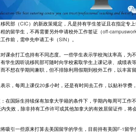
CIC
及移民部（
）的新政策规定，凡是持有学生签证且在指定专上
off-campuswork
课程的留学生，不再需要另外申请校外工作签证（
SIN
在工作前，需申先申请工卡（
）。
们对课余打工也持有不同态度。一些学生表示学校淘汰率高，为
。有学生因听说移民部可随时向学校索取学生上课记录、成绩表
，而不想在学期间兼职，但不排除利用假期到校外工作，以丰富
20
生表示，每周上课仅
多小时，还是有时间去工作，以贴补学费
定：在国际生持续保有加拿大学籍的条件下，学期内每周可工作
天内失效，除非持有工作许可或其他加拿大的有效居留证件，将
F-1
能将吸引一些原来打算去美国留学的学生，目前持有美国
留学