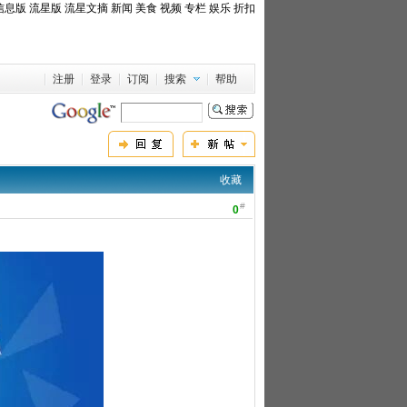
信息版
流星版
流星文摘
新闻
美食
视频
专栏
娱乐
折扣
注册
登录
订阅
搜索
帮助
收藏
#
0