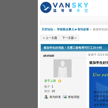
天空论坛
»
学校那点事儿☻有问必答
» 留加学生好
‹‹ 上一主题
下一主题 ››
留加学生好消息！无需工签每周可打工20小时
发表于 2014-08
akshabi
留加学生好
新手上路
帖子
1
积分
10
加为好友
发短消息