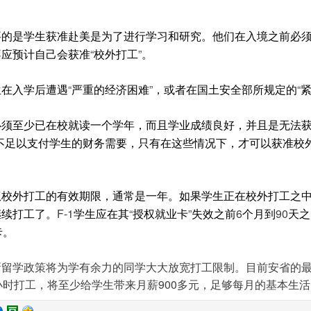
要的是学生获准赴美是为了进行学习和研究。他们在入境之前必
“
”
不应预计自己会获准
校外打工
。
“
”
“
生在入学后遭遇
严重的经济困难
，或者在
国土安全部
所规定的
必须至少已在校就读一个学年，而且学业成绩良好，并且是无法
不足以支付学生的财务需要，只有在这些情况下，才可以获准校
。
权校外打工的有效期限，通常是一年。如果学生正在校外打工之
F-1
“
”
6
90
继续打工了。
学生应在其
授权就业卡
失效之前
个月到
天之
卡。
新留学政策将为学有余力的同学大大放宽打工限制。目前安省的最
小时打工，将至少给学生带来月薪900多元，足够每月的基本生