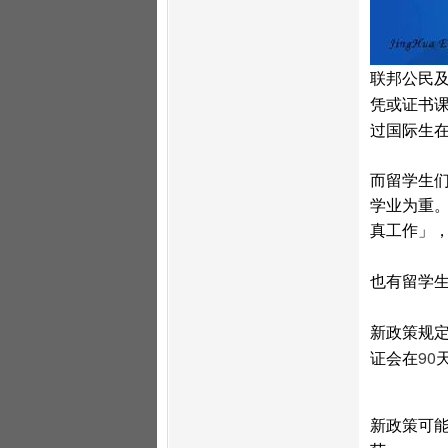
联邦公民
凭或证书
过国际生
而留学生
学业为重
真工作」
也有留学
新政策规
90
证会在
新政策可