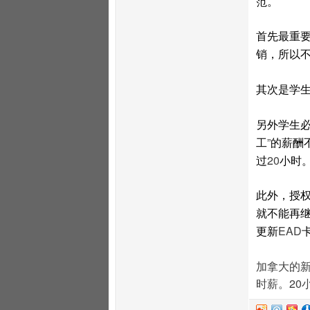
范。
首先最重
销，所以
其次是学
另外学生
”
工
的薪酬
20
过
小时
此外，授
就不能再
EAD
更新
加拿大的
时薪。20