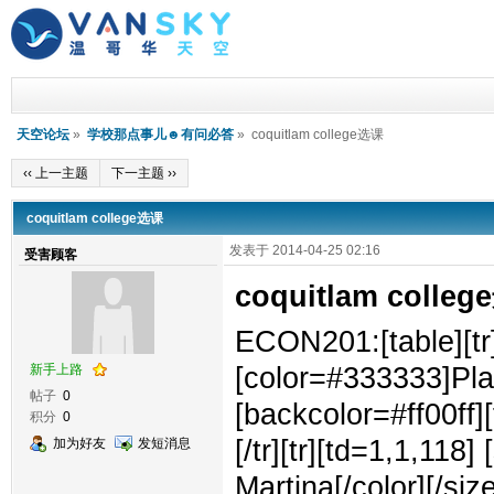
天空论坛
»
学校那点事儿☻有问必答
» coquitlam college选课
‹‹ 上一主题
下一主题 ››
coquitlam college选课
发表于 2014-04-25 02:16
受害顾客
coquitlam colle
ECON201:[table][tr]
新手上路
[color=#333333]Plat
帖子
0
[backcolor=#ff00ff][f
积分
0
[/tr][tr][td=1,1,118
加为好友
发短消息
Martina[/color][/size