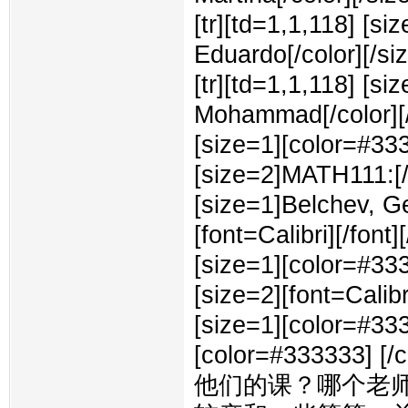
[tr][td=1,1,118] [s
Eduardo[/color][/size
[tr][td=1,1,118] [s
Mohammad[/color][/si
[size=1][color=#333
[size=2]MATH111:[/si
[size=1]Belchev, Ge
[font=Calibri][/font][
[size=1][color=#333
[size=2][font=Calibri]
[size=1][color=#33
[color=#333333] [
他们的课？哪个老