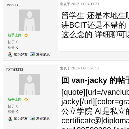
发表于 2013-11-04 17:31
295537
留学生 还是本地生呢
讲BCIT还是不错的 基本
这么念的 详细聊可以加
新手上路
帖子
0
积分
0
加为好友
发短消息
发表于 2013-11-05 20:52
hxfhz3232
回 van-jacky 的帖
[quote][url=/vancl
新手上路
jacky[/url][col
帖子
0
公立学院 AI是私立
积分
0
certificate到d
加为好友
发短消息