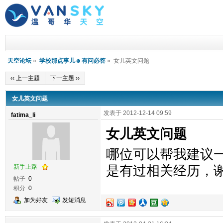
天空论坛
»
学校那点事儿☻有问必答
» 女儿英文问题
‹‹ 上一主题
下一主题 ››
女儿英文问题
发表于 2012-12-14 09:59
fatima_li
女儿英文问题
哪位可以帮我建议一
新手上路
是有过相关经历，
帖子
0
积分
0
加为好友
发短消息