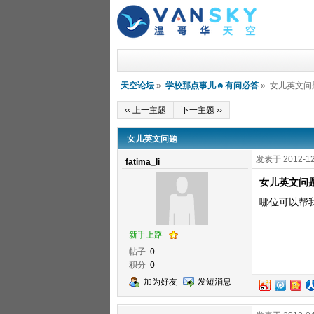
天空论坛
»
学校那点事儿☻有问必答
» 女儿英文问
‹‹ 上一主题
下一主题 ››
女儿英文问题
发表于 2012-12
fatima_li
女儿英文问
哪位可以帮我
新手上路
帖子
0
积分
0
加为好友
发短消息