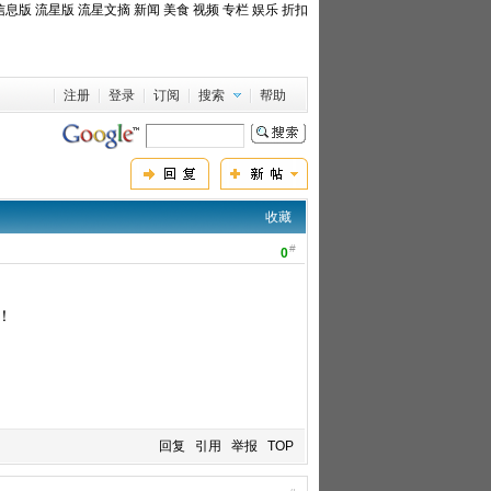
信息版
流星版
流星文摘
新闻
美食
视频
专栏
娱乐
折扣
注册
登录
订阅
搜索
帮助
收藏
#
0
！
回复
引用
举报
TOP