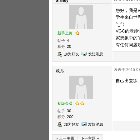
Shirley
您好，我是VG
学生来自世
^_^）
VGC的老
新手上路
家想象中的
帖子
4
有任何问题欢
积分
20
加为好友
发短消息
发表于 2015-07
根儿
自己出去练
初级会员
帖子
30
积分
200
加为好友
发短消息
‹‹ 上一主题
下一主题 ››