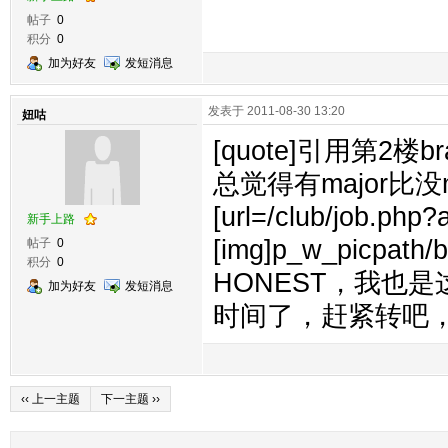
帖子
0
积分
0
加为好友
发短消息
发表于 2011-08-30 13:20
妞咕
[quote]引用第2楼br
总觉得有major比
[url=/club/job.php
新手上路
[img]p_w_picpath/ba
帖子
0
积分
0
HONEST，我也
加为好友
发短消息
时间了，赶紧转吧，
‹‹ 上一主题
下一主题 ››