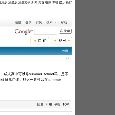
信息版
流星版
流星文摘
新闻
美食
视频
专栏
娱乐
折扣
注册
登录
订阅
搜索
帮助
收藏
#
0
，成人高中可以修summer school吗，是不
修掉几门课，那么一共可以在summer
回复
引用
举报
TOP