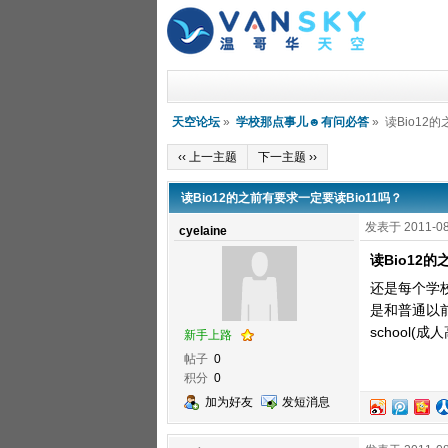
天空论坛
»
学校那点事儿☻有问必答
» 读Bio12
‹‹ 上一主题
下一主题 ››
读Bio12的之前有要求一定要读Bio11吗？
发表于 2011-08
cyelaine
读Bio12
还是每个学校的
是和普通以
school(
新手上路
帖子
0
积分
0
加为好友
发短消息