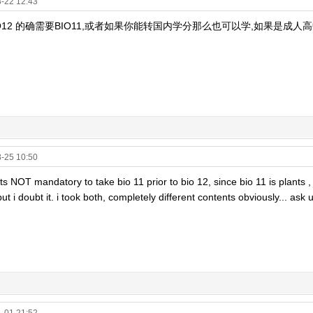
-22 12:43
O12 的确需要BIO11,或者如果你能转国内学分那么也可以学,如果是成人高
-25 10:50
its NOT mandatory to take bio 11 prior to bio 12, since bio 11 is plants
ut i doubt it. i took both, completely different contents obviously... ask 