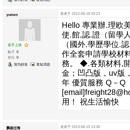
发表于 2012-06-18 20:23
yumen
Hello 專業辦.理
使.館,認.證（留學人
（國外.學歷學位.認
新手上路
作全套申請學校材料
帖子
0
积分
0
務。 ◆.各類材料
加为好友
发短消息
金；凹凸版，uv版
年 優質服務 Q－Q
[email]freight
用！ 祝生活愉快
发表于 2013-06-15 13:30
飘扬过海