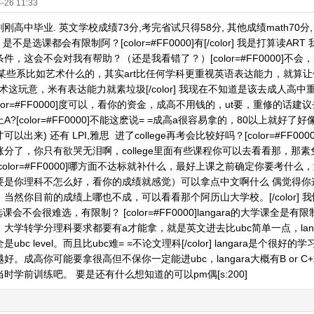
-26 11:33
高中毕业. 英文学校成绩73分,考完省试只得58分, 其他成绩math70分, bi
是不是选课都会有限制阿？[color=#FF0000]有[/color] 我是打算读
件，这会不会对我有帮助？（还是我看错了？）[color=#FF0000]不
里面某些系比如艺术什么的，其实art比任何学科更重视英语表达能力，就算
艺术这玩意，米有表达能力就素垃圾[/color] 我现在不知道是该去成人高中重
olor=#FF0000]度可以，看你的资金，成高不用钱的，ut要，重修的话建议去
?[color=#FF0000]不能这麽说= =成高a很容易拿的，80以上就好了好像
以出来) 还有 LPI,雅思 进了college再考会比较好吗？[color=#F
分了，你只有欲哭无泪啊，college里面有些课程你可以去看看那，那素免费
color=#FF0000]哪方面不达标就补什么，最好上课之前确定你要考什么，
要是你理科不怎么好，看你的成绩就感觉）可以拿点中文啊什么 偶觉得你这样
当然你目前的成绩上哪也不成，可以看看那个阿历山大学校。[/color]
 ut 选课会不会很难选，有限制？ [color=#FF0000]langara的大学
大学转学分理科要求都要有a才能拿，就是英文进去比ubc简单一点，langara
ubc level。而且比ubc难= =不论文理科[/color] langara是
好。成高你可能要拿很高但不保你一定能进ubc，langara大概有B or
时学前训练吧。 要是还有什么想知道的可以pm偶[s:200]