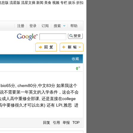
信息版
流星版
流星文摘
新闻
美食
视频
专栏
娱乐
折扣
注册
登录
订阅
搜索
帮助
收藏
#
0
o65分, chem80分,中文83分 如果我这个
条文说不需要第一年英文的入学条件，这会不会
道是该去成人高中重修全部课, 还是直接在college
要修很久才可以出来) 还有 LPI,雅思 进
回复
引用
举报
TOP