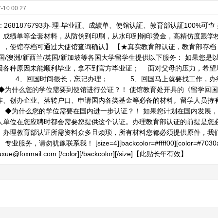
-10 00:27
 2681876793办-理-毕业証、成績单、使馆认証、教育部认証100%可查 美加留
、成绩单等全套材料，从防伪到印刷，从水印到钢印烫金，高精仿度跟学校1
，使馆存档可通过大使馆查询确认】 【★真实教育部认证，教育部存档，教育部
美国/澳洲/新西兰/英国/新加坡等各国大学留学生提供以下服务： 如果您
因各种原因未能顺利毕业，拿不到官方毕业证； 面对父母的压力，希望尽
4、回国时间很长，忘记办理； 5、回国马上就要找工作，办给
◆为什么您的学位需要到使馆进行公证？！ 使馆教育处开具的《留学回
作、创办企业、落转户口、申请国内各类基金等必备的材料。留学人员持
。 ◆为什么您的学位需要在国内进一步认证？！ 如果您计划在国内发展
人单位在您应聘时都会需要您提供这个认证。办理教育部认证的前提是您
。办理教育部认证所需资料众多且烦琐，所有材料您都必须提供原件，我
业服务，请勿犹豫联系我！ [size=4][backcolor=#ffff00][color=#7030
aliuxue@foxmail.com [/color][/backcolor][/size]【此贴长年有效】