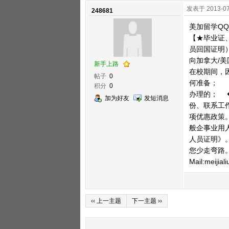
发表于 2013-07
248681
美加留学QQ:
【★毕业证
员回国证明）
向加拿大/
新手上路
在校期间，
帖子
0
何准备； 
积分
0
办理的； 
加为好友
发短消息
份、联系工
项优惠政策
般企事业用
人员证明》
您少走弯路。 专
Mail:meiji
‹‹ 上一主题
下一主题 ››