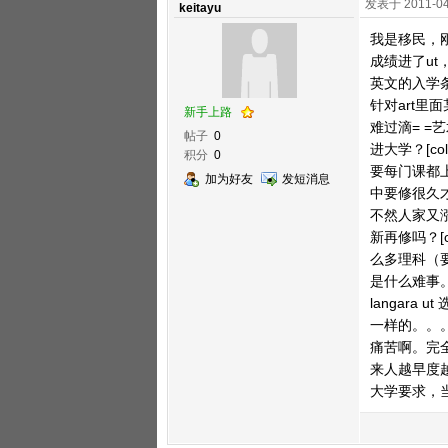
发表于 2011-04
keitayu
我是移民，刚刚
成绩进了ut，
英文的入学条
针对art
新手上路
难过滴= =
帖子
0
进大学？[c
积分
0
要每门课都上A
加为好友
发短消息
中要修很久才可
不然人家又涨
新再修吗？[
么多理科（
是什么难事。
langara
一样的。。。
痛苦啊。完全是
来人越早度越
大学要求，当