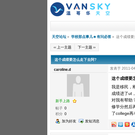
天空论坛
»
学校那点事儿☻有问必答
» 这个成绩要
‹‹ 上一主题
下一主题 ››
这个成绩要怎么走下去阿?
发表于 2011-04
caroline.d
这个成绩要
我是移民，刚刚
成绩进了ut
对我有帮助？（
新手上路
修学分然后再
帖子
0
了colleg
积分
0
加为好友
发短消息