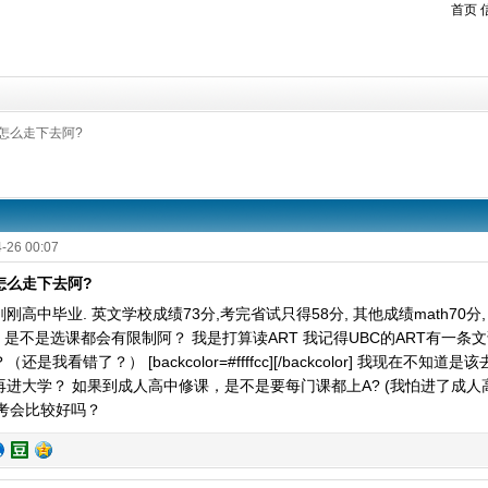
首页
怎么走下去阿?
-26 00:07
怎么走下去阿?
高中毕业. 英文学校成绩73分,考完省试只得58分, 其他成绩math70分, bi
，是不是选课都会有限制阿？ 我是打算读ART 我记得UBC的ART有一
还是我看错了？） [backcolor=#ffffcc][/backcolor] 我现在不知
进大学？ 如果到成人高中修课，是不是要每门课都上A? (我怕进了成人高中
e再考会比较好吗？