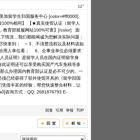
#
12
学生归国服务中心 [color=#ff0000]
00%相同】 【★真实使馆认证（留学人
留服网站100%可查】[/color] 面
是以下情况，我们都能竭诚为您解决实际问题：
快拿到； ~ 3、不清楚流程以及材料该如
用人单位看； 6、企事业单位必须要求
国人员证明》是留学人员在国内证明留学身
有此证明还可以享受购买国产汽车免税等多
，那么办理国内教育部认证是必不可少的。一
必须已经获得了驻外使馆开具的《留学回国
们凭借丰富的经验，帮您快速整合材料，让
a0]咨询方式：QQ: 2681876793 E-
回复
引用
举报
TOP