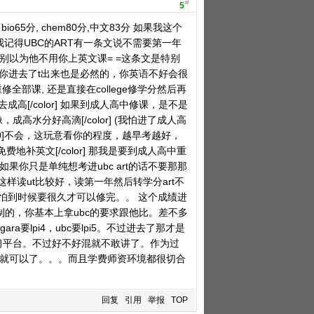
#
5
o65分, chem80分,中文83分 如果我这个
ART 我记得UBC的ART有一条文说不需要第一年
会，别以为他不用你上英文课= =这条文是特别
让你进去了t出来也是必然的，你英语不好会很
修全部课, 还是直接在college修学分然后再
成高[/color] 如果到成人高中修课，是不是
，成高水分好高滴[/color] (我怕进了成人高
F0000]不会，这玩意看你的程度，越早考越好，
地补英文[/color] 那我是要到成人高中重
如果你只是单纯想考进ubc art的话不要那那
读ut比较好，读第一年然后转学分art不
 我怕到时候要很久才可以修完。。 这个成绩进
课全是有限制的，你基本上拿ubc的要求跟他比。差不多
要lpi4，ubc要lpi5。不过进去了那才是
个很好的学习平台。不过好不好混就不敢讲了。作为过
 C+就可以了。。。而且学费师资环境都很切合
回复
引用
举报
TOP