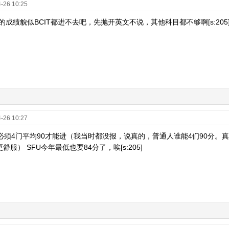
-26 10:25
 楼主的成绩貌似BCIT都进不去吧，先抛开英文不说，其他科目都不够啊[s:205] 
-26 10:27
]UBC必须4门平均90才能进（我当时都没报，说真的，普通人谁能4们90
舒服） SFU今年最低也要84分了，唉[s:205]