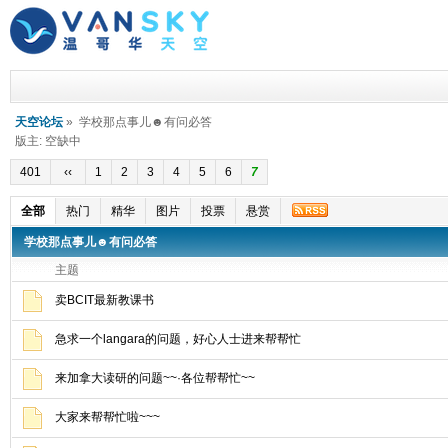
天空论坛
» 学校那点事儿☻有问必答
版主: 空缺中
401
‹‹
1
2
3
4
5
6
7
全部
热门
精华
图片
投票
悬赏
学校那点事儿☻有问必答
主题
卖BCIT最新教课书
急求一个langara的问题，好心人士进来帮帮忙
来加拿大读研的问题~~·各位帮帮忙~~
大家来帮帮忙啦~~~