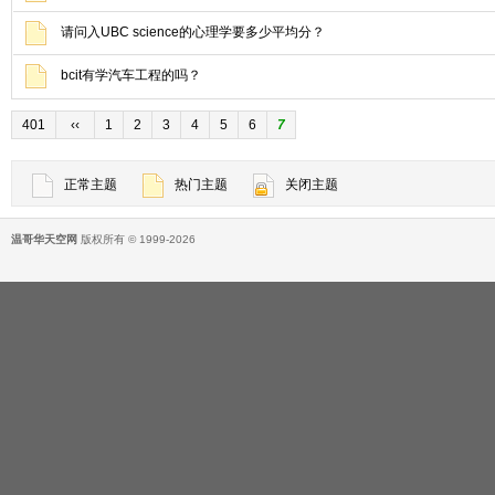
请问入UBC science的心理学要多少平均分？
bcit有学汽车工程的吗？
401
‹‹
1
2
3
4
5
6
7
正常主题
热门主题
关闭主题
温哥华天空网
版权所有 © 1999-2026