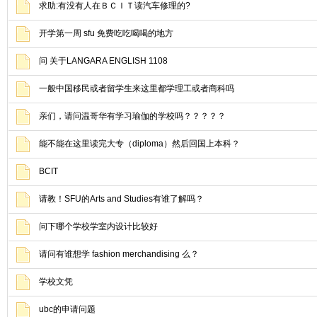
求助:有没有人在ＢＣＩＴ读汽车修理的?
开学第一周 sfu 免费吃吃喝喝的地方
问 关于LANGARA ENGLISH 1108
一般中国移民或者留学生来这里都学理工或者商科吗
亲们，请问温哥华有学习瑜伽的学校吗？？？？？
能不能在这里读完大专（diploma）然后回国上本科？
BCIT
请教！SFU的Arts and Studies有谁了解吗？
问下哪个学校学室内设计比较好
请问有谁想学 fashion merchandising 么？
学校文凭
ubc的申请问题