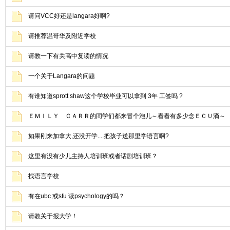
请问VCC好还是langara好啊?
请推荐温哥华及附近学校
请教一下有关高中复读的情况
一个关于Langara的问题
有谁知道sprott shaw这个学校毕业可以拿到 3年 工签吗 ?
ＥＭＩＬＹ ＣＡＲＲ的同学们都来冒个泡儿～看看有多少念ＥＣＵ滴～
如果刚来加拿大,还没开学....把孩子送那里学语言啊?
这里有没有少儿主持人培训班或者话剧培训班？
找语言学校
有在ubc 或sfu 读psychology的吗？
请教关于报大学！