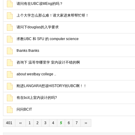
请问有在UBC读MEng的吗？
上个大学怎么那么难！请大家进来帮帮忙呀！
请问下douglas的入学要求
求教UBC 和 SFU 的 computer science
thanks thanks
咨询下 温哥华哪里学 室内设计不错的啊
about westbay college ..
刚进LANGARA想读HISTORY转UBC啊！！
有在bcit上室内设计的吗?
问问BCIT
401
‹‹
1
2
3
4
5
6
7
››