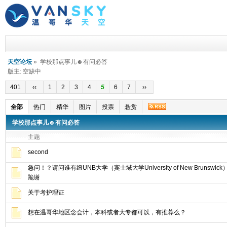
天空论坛
» 学校那点事儿☻有问必答
版主: 空缺中
401
‹‹
1
2
3
4
5
6
7
››
全部
热门
精华
图片
投票
悬赏
学校那点事儿☻有问必答
主题
second
急问！？请问谁有纽UNB大学（宾士域大学University of New Bruns
跪谢
关于考护理证
想在温哥华地区念会计，本科或者大专都可以，有推荐么？